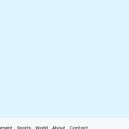
inment
Sports
World
About
Contact