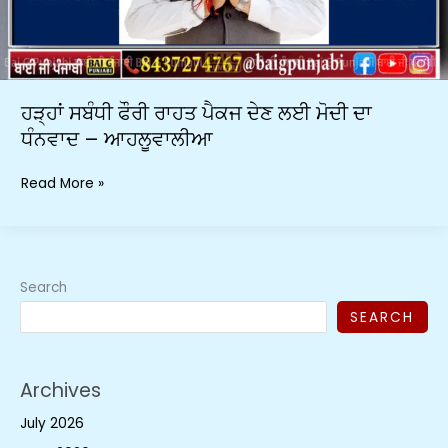
ਦਾ
ਧੰਨਵਾਦ
–
ਆਹਲੂਵਾਲੀਆ
ਹੜ੍ਹਾਂ ਸਬੰਧੀ ਫੌਰੀ ਰਾਹਤ ਪੈਕਜ ਦੇਣ ਲਈ ਮੋਦੀ ਦਾ
ਧੰਨਵਾਦ – ਆਹਲੂਵਾਲੀਆ
Read More »
Search
SEARCH
Archives
July 2026