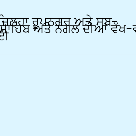
ਜ਼ਿਲ੍ਹਾ ਰੂਪਨਗਰ ਅਤੇ ਸਬ-
 ਸਾਹਿਬ ਅਤੇ ਨੰਗਲ ਦੀਆਂ ਵੱਖ-
ਗਈ