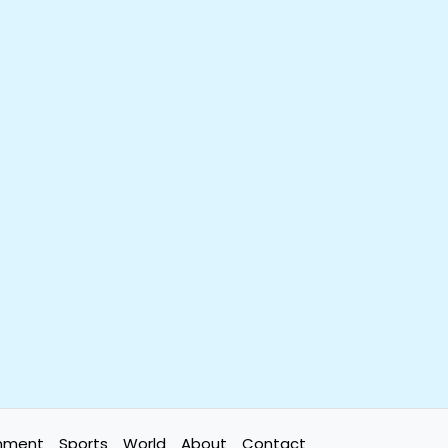
inment
Sports
World
About
Contact