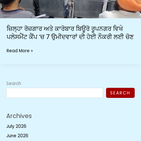
‘ਚ
7
ਉਮੀਦਵਾਰਾਂ
ਦੀ
ਜ਼ਿਲ੍ਹਾ ਰੋਜ਼ਗਾਰ ਅਤੇ ਕਾਰੋਬਾਰ ਬਿਊਰੋ ਰੂਪਨਗਰ ਵਿਖੇ
ਹੋਈ
ਪਲੇਸਮੈਂਟ ਕੈਂਪ ‘ਚ 7 ਉਮੀਦਵਾਰਾਂ ਦੀ ਹੋਈ ਨੌਕਰੀ ਲਈ ਚੋਣ
ਨੌਕਰੀ
ਲਈ
Read More »
ਚੋਣ
Search
SEARCH
Archives
July 2026
June 2026