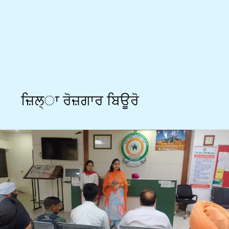
ਜ਼ਿਲ੍ਾ ਰੋਜ਼ਗਾਰ ਬਿਊਰੋ
ਜ਼ਿਲ੍ਹਾ
ਰੋਜ਼ਗਾਰ
ਅਤੇ
ਕਾਰੋਬਾਰ
ਬਿਊਰੋ
ਰੂਪਨਗਰ
ਵਿਖੇ
ਪਲੇਸਮੈਂਟ
ਕੈਂਪ